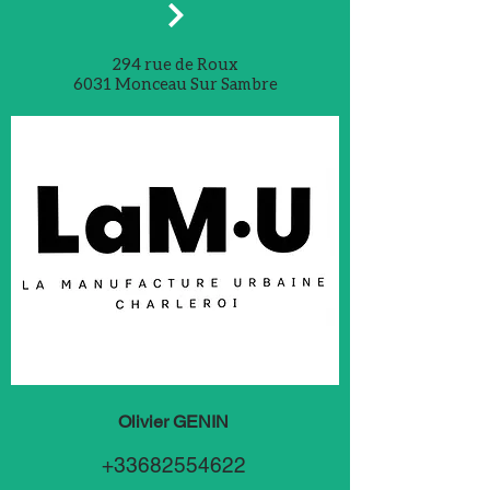
294 rue de Roux
6031 Monceau Sur Sambre
Olivier GENIN
+33682554622