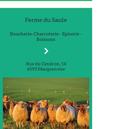
Ferme du Saule
Boucherie-Charcuterie - Epicerie -
Boissons
Rue du Cendron, 14
6593 Macquenoise