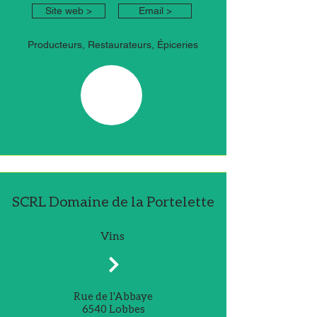
Site web >
Email >
Producteurs, Restaurateurs, Épiceries
SCRL Domaine de la Portelette
Vins
Rue de l'Abbaye
6540 Lobbes