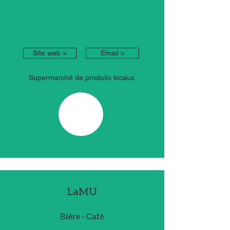
Site web >
Email >
Supermarché de produits locaux
LaMU
Bière - Café