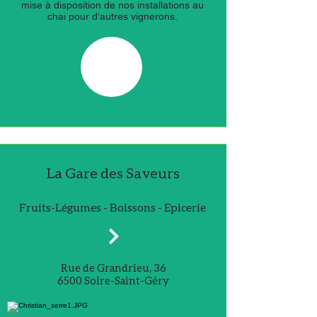
mise à disposition de nos installations au
chai pour d'autres vignerons.
La Gare des Saveurs
Fruits-Légumes - Boissons - Epicerie
Rue de Grandrieu, 36
6500 Solre-Saint-Géry