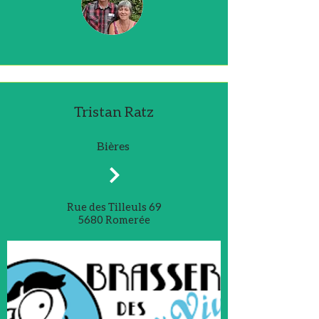
Tristan Ratz
Bières
Rue des Tilleuls 69
5680 Romerée