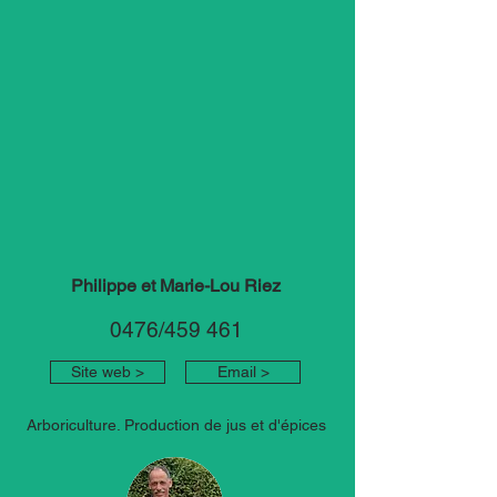
Philippe et Marie-Lou Riez
0476/459 461
Site web >
Email >
Arboriculture. Production de jus et d'épices