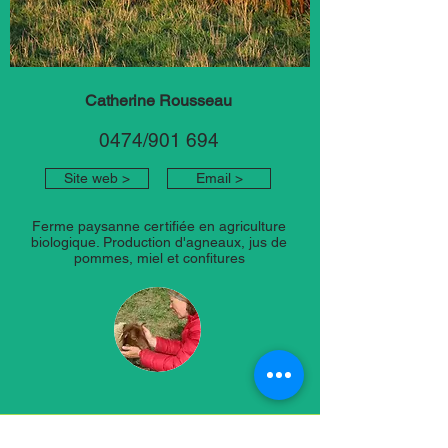
Catherine Rousseau
0474/901 694
Site web >
Email >
Ferme paysanne certifiée en agriculture
biologique. Production d'agneaux, jus de
pommes, miel et confitures