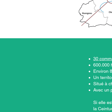
30 comm
600.000 
Environ 
Un territ
Situé à c
Avec un p
Si elle e
la Ceintu